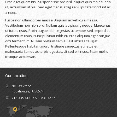
Cras eget quam nisi. Suspendisse orci nisl, aliquet quis malesuada
ut, accumsan ut nisi. Sed eget metus at ligula vulputate tincidunt ac
a risus.
Fusce non ullamcorper massa. Aliquam ac vehicula massa.
Vestibulum non nibh orci. Nullam quis adipiscing neque. Maecenas
ut turpis risus. Proin augue nibh, egestas ut tempor sed, imperdiet
elementum risus. Nunc pulvinar nibh eu eros aliquam eget congue
orci fermentum. Nullam pretium sem eu elit ultrices feugiat.
Pellentesque habitant morbi tristique senectus et netus et
malesuada fames ac turpis egestas. Ut sed elit risus. Etiam mollis
tristique accumsan.
Our Location
201 SW 7th St.
Pocahontas, IA 50574
712-335-4131 / 800-831-4527