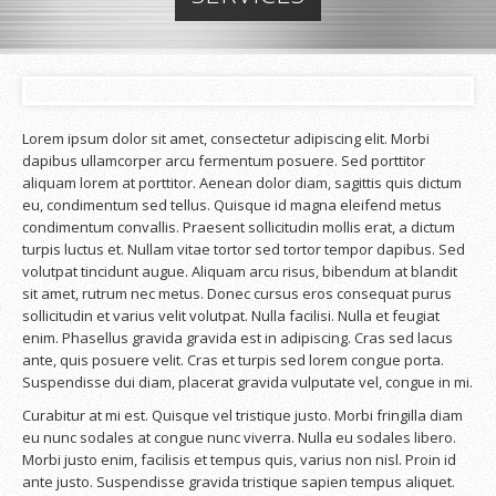
Lorem ipsum dolor sit amet, consectetur adipiscing elit. Morbi
dapibus ullamcorper arcu fermentum posuere. Sed porttitor
aliquam lorem at porttitor. Aenean dolor diam, sagittis quis dictum
eu, condimentum sed tellus. Quisque id magna eleifend metus
condimentum convallis. Praesent sollicitudin mollis erat, a dictum
turpis luctus et. Nullam vitae tortor sed tortor tempor dapibus. Sed
volutpat tincidunt augue. Aliquam arcu risus, bibendum at blandit
sit amet, rutrum nec metus. Donec cursus eros consequat purus
sollicitudin et varius velit volutpat. Nulla facilisi. Nulla et feugiat
enim. Phasellus gravida gravida est in adipiscing. Cras sed lacus
ante, quis posuere velit. Cras et turpis sed lorem congue porta.
Suspendisse dui diam, placerat gravida vulputate vel, congue in mi.
Curabitur at mi est. Quisque vel tristique justo. Morbi fringilla diam
eu nunc sodales at congue nunc viverra. Nulla eu sodales libero.
Morbi justo enim, facilisis et tempus quis, varius non nisl. Proin id
ante justo. Suspendisse gravida tristique sapien tempus aliquet.