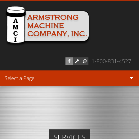
Skip to main content
1-800-831-4527
Select a Page
SERVICES